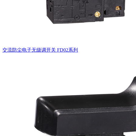
交流防尘电子无级调开关
FD02系列