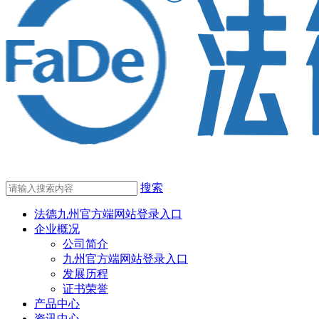
搜索
法德九州官方端网站登录入口
企业概况
公司简介
九州官方端网站登录入口
发展历程
证书荣誉
产品中心
资讯中心