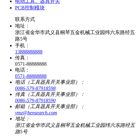
电动工具、器具开关
PCB控制模块
联系方式
地址：
浙江省金华市武义县桐琴五金机械工业园纬六东路经五
路5号
手机：
13888888888
传真：
0571-88888888
电话：
0571-88888888
电话（工具器具开关事业部）：
0086-579-87918598
传真（工具器具开关事业部）：
0086-579-87918590
邮箱（工具器具开关事业部）：
ymz@hensearch.com
地址：
浙江省金华市武义县桐琴五金机械工业园纬六东路经五
路5号