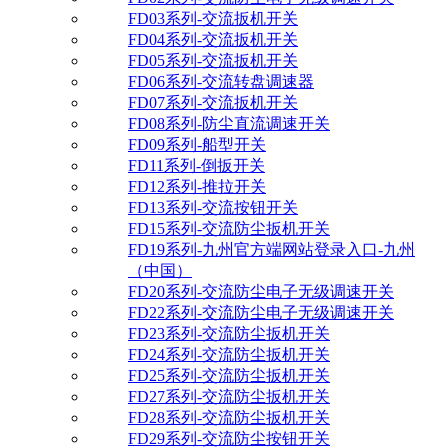
FD03系列-交流扳机开关
FD04系列-交流扳机开关
FD05系列-交流扳机开关
FD06系列-交流转盘调速器
FD07系列-交流扳机开关
FD08系列-防尘直流调速开关
FD09系列-船型开关
FD11系列-倒扳开关
FD12系列-推拉开关
FD13系列-交流按钮开关
FD15系列-交流防尘扳机开关
FD19系列-九州官方端网站登录入口-九州
（中国）
FD20系列-交流防尘电子无级调速开关
FD22系列-交流防尘电子无级调速开关
FD23系列-交流防尘扳机开关
FD24系列-交流防尘扳机开关
FD25系列-交流防尘扳机开关
FD27系列-交流防尘扳机开关
FD28系列-交流防尘扳机开关
FD29系列-交流防尘按钮开关