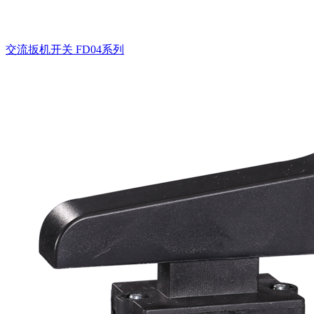
交流扳机开关
FD04系列