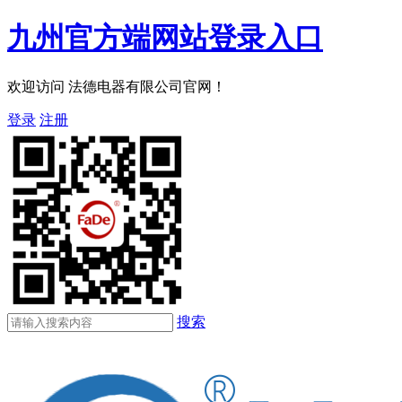
九州官方端网站登录入口
欢迎访问 法德电器有限公司官网！
登录
注册
搜索