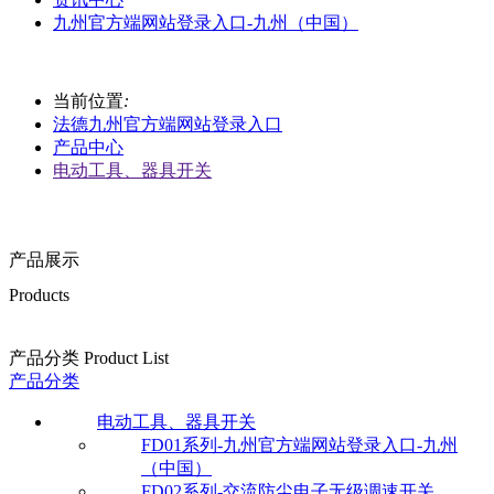
九州官方端网站登录入口-九州（中国）
当前位置
:
法德九州官方端网站登录入口
产品中心
电动工具、器具开关
产品展示
Products
产品分类 Product List
产品分类
电动工具、器具开关
FD01系列-九州官方端网站登录入口-九州
（中国）
FD02系列-交流防尘电子无级调速开关