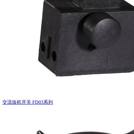
交流扳机开关
FD03系列