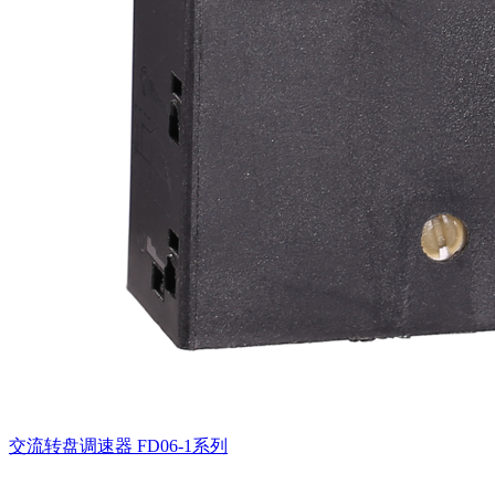
交流转盘调速器
FD06-1系列