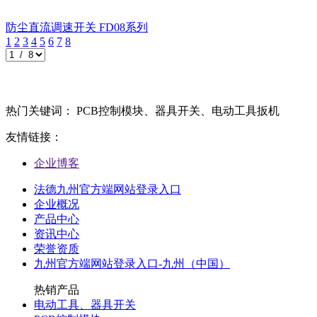
防尘直流调速开关
FD08系列
1
2
3
4
5
6
7
8
热门关键词： PCB控制模块、器具开关、电动工具扳机
友情链接：
企业博客
法德九州官方端网站登录入口
企业概况
产品中心
资讯中心
荣誉资质
九州官方端网站登录入口-九州（中国）
热销产品
电动工具、器具开关