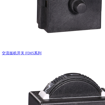
交流扳机开关
FD05系列