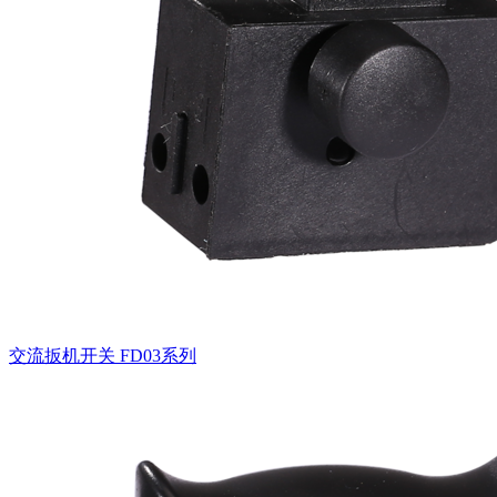
交流扳机开关
FD03系列