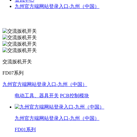
九州官方端网站登录入口-九州（中国）
交流扳机开关
FD07系列
九州官方端网站登录入口-九州（中国）
电动工具、器具开关
PCB控制模块
九州官方端网站登录入口-九州（中国）
FD01系列